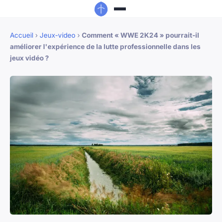
Accueil
›
Jeux-video
›
Comment « WWE 2K24 » pourrait-il
améliorer l'expérience de la lutte professionnelle dans les
jeux vidéo ?