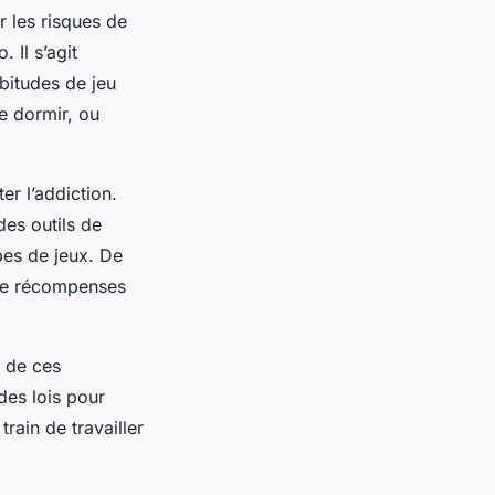
r les risques de
 Il s’agit
bitudes de jeu
e dormir, ou
er l’addiction.
 des outils de
pes de jeux. De
de récompenses
n de ces
des lois pour
rain de travailler