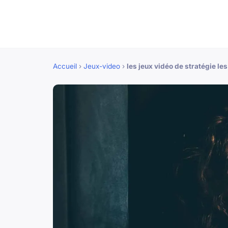
Accueil
›
Jeux-video
›
les jeux vidéo de stratégie les