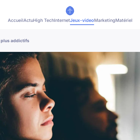
Accueil
Actu
High Tech
Internet
Jeux-video
Marketing
Matériel
 plus addictifs