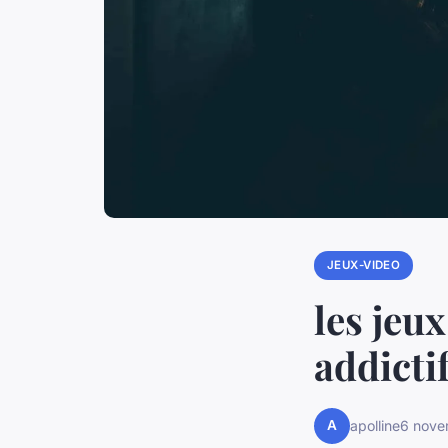
JEUX-VIDEO
les jeux
addicti
A
apolline
6 nove