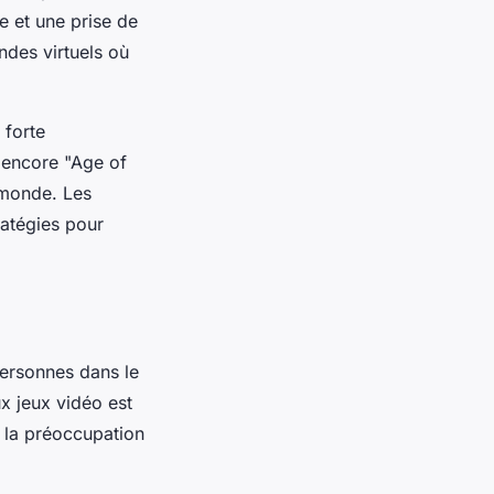
e et une prise de
ndes virtuels où
 forte
u encore "Age of
e monde. Les
ratégies pour
personnes dans le
x jeux vidéo est
la préoccupation