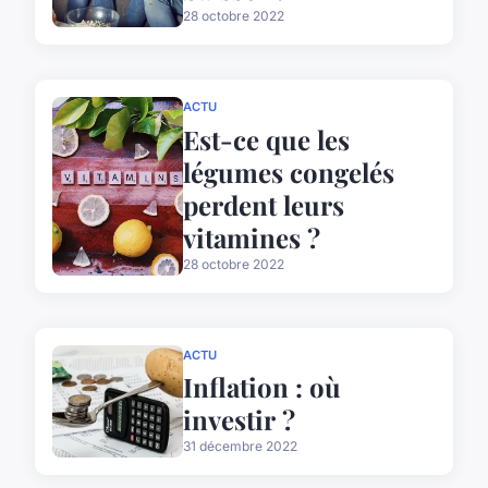
28 octobre 2022
ACTU
Est-ce que les
légumes congelés
perdent leurs
vitamines ?
28 octobre 2022
ACTU
Inflation : où
investir ?
31 décembre 2022