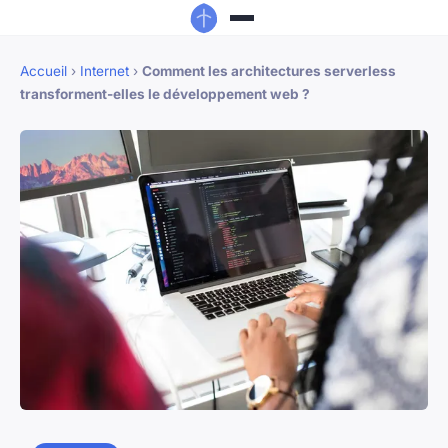
Accueil
›
Internet
›
Comment les architectures serverless
transforment-elles le développement web ?